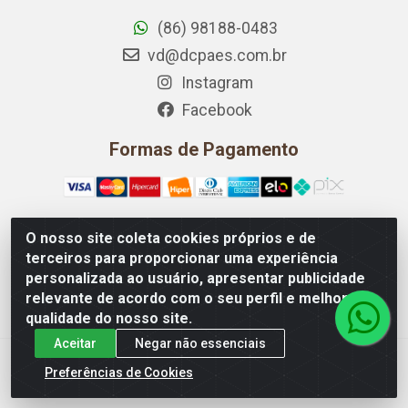
(86) 98188-0483
vd@dcpaes.com.br
Instagram
Facebook
Formas de Pagamento
O nosso site coleta cookies próprios e de
terceiros para proporcionar uma experiência
Dona Conceição Panificação LTDA - Rua Pedro Vasconcelos
personalizada ao usuário, apresentar publicidade
2001, Loja 01 - Noivos, Teresina/PI - CEP 64.045-000 - CNPJ
relevante de acordo com o seu perfil e melhorar a
09.042.641/0001-83
qualidade do nosso site.
Aceitar
Negar não essenciais
Preferências de Cookies