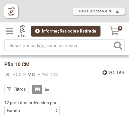
Baixe já nosso APP
0
Informações sobre Retirada
Pão 10 CM
VOLTAR
INÍCIO
PÃES
PÃO 10 CM
Filtros
12 produtos ordenados por: