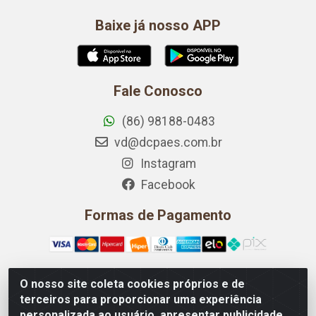
Baixe já nosso APP
Fale Conosco
(86) 98188-0483
vd@dcpaes.com.br
Instagram
Facebook
Formas de Pagamento
O nosso site coleta cookies próprios e de
terceiros para proporcionar uma experiência
Dona Conceição Panificação LTDA - Rua Pedro Vasconcelos
personalizada ao usuário, apresentar publicidade
2001, Loja 01 - Noivos, Teresina/PI - CEP 64.045-000 - CNPJ