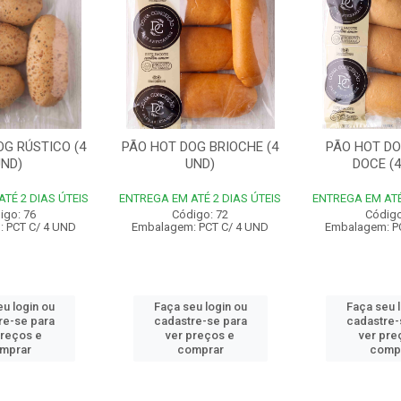
OG RÚSTICO (4
PÃO HOT DOG BRIOCHE (4
PÃO HOT DO
UND)
UND)
DOCE (4
TÉ 2 DIAS ÚTEIS
ENTREGA EM ATÉ 2 DIAS ÚTEIS
ENTREGA EM ATÉ
igo: 76
Código: 72
Código
 PCT C/ 4 UND
Embalagem: PCT C/ 4 UND
Embalagem: P
u login ou
Faça seu login ou
Faça seu 
re-se para
cadastre-se para
cadastre-
preços e
ver preços e
ver pre
mprar
comprar
comp