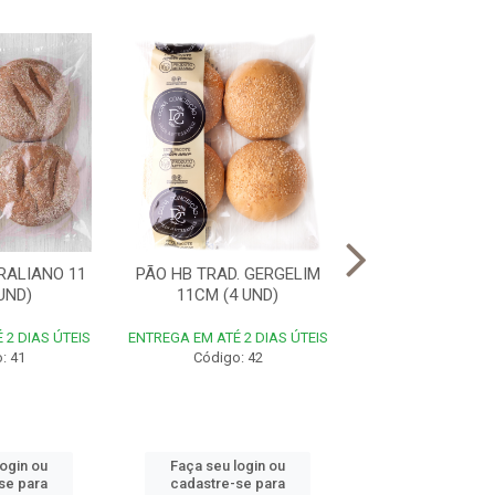
RALIANO 11
PÃO HB TRAD. GERGELIM
PÃO HB BRIOCHE
UND)
11CM (4 UND)
UND)
 2 DIAS ÚTEIS
ENTREGA EM ATÉ 2 DIAS ÚTEIS
ENTREGA EM ATÉ 2 
: 41
Código: 42
Código: 4
login ou
Faça seu login ou
Faça seu log
se para
cadastre-se para
cadastre-se 