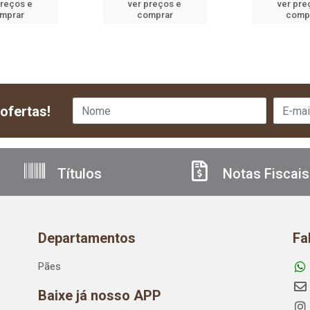
preços e
ver preços e
ver pre
mprar
comprar
comp
ofertas!
Títulos
Notas Fiscais
Departamentos
Fa
Pães
Baixe já nosso APP