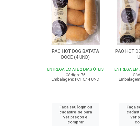
 DOG BRIOCHE (4
PÃO HOT DOG BATATA
PÃO HOT D
UND)
DOCE (4 UND)
M ATÉ 2 DIAS ÚTEIS
ENTREGA EM ATÉ 2 DIAS ÚTEIS
ENTREGA EM A
Código: 72
Código: 75
Cód
em: PCT C/ 4 UND
Embalagem: PCT C/ 4 UND
Embalagem:
 seu login ou
Faça seu login ou
Faça se
astre-se para
cadastre-se para
cadast
er preços e
ver preços e
ver 
comprar
comprar
co