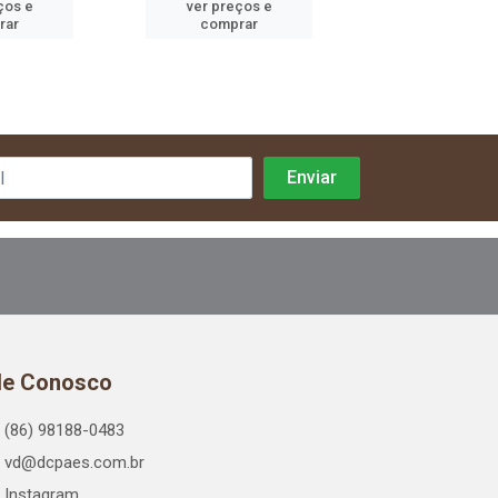
ços e
ver preços e
ver preços
rar
comprar
comprar
le Conosco
(86) 98188-0483
vd@dcpaes.com.br
Instagram