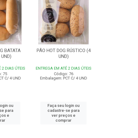
G BATATA
PÃO HOT DOG RÚSTICO (4
PÃO HOT DOG BR
 UND)
UND)
UND)
 2 DIAS ÚTEIS
ENTREGA EM ATÉ 2 DIAS ÚTEIS
ENTREGA EM ATÉ 2 
: 75
Código: 76
Código: 7
CT C/ 4 UND
Embalagem: PCT C/ 4 UND
Embalagem: PCT 
login ou
Faça seu login ou
Faça seu log
se para
cadastre-se para
cadastre-se 
ços e
ver preços e
ver preços
rar
comprar
comprar