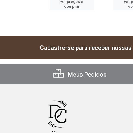
er preços e
ver preços e
ver 
comprar
comprar
co
Cadastre-se para receber nossas 
Meus Pedidos