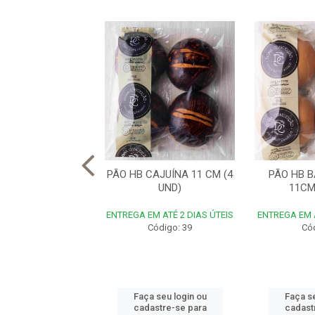
 HB RÚSTICO (12
PÃO HB CAJUÍNA 11 CM (4
PÃO HB 
UND)
UND)
11CM
M ATÉ 2 DIAS ÚTEIS
ENTREGA EM ATÉ 2 DIAS ÚTEIS
ENTREGA EM A
Código: 64
Código: 39
Cód
 seu login ou
Faça seu login ou
Faça se
astre-se para
cadastre-se para
cadast