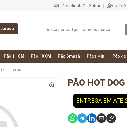
|
Já é cliente? - Entrar
Não é 
etirada
Pão 11 CM
Pão 10 CM
Pão Smash
Pães Mini
Pão de
TEGRAL (4 UND)
PÃO HOT DOG 
ENTREGA EM ATÉ 2